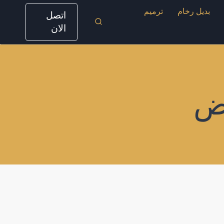
بديل رخام
ترميم
اتصل
الان
اض