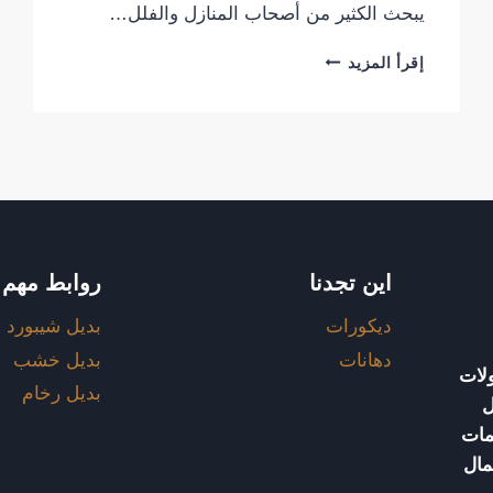
يبحث الكثير من أصحاب المنازل والفلل…
معلم
إقرأ المزيد
بديل
الخشب
الرياض
|
أفضل
حلول
تركيب
بديل
الخشب
اين تجدنا
روابط مهم
للمنازل
والفلل
ديكورات
بديل شيبورد
والمنشآت
دهانات
بديل خشب
لات
بديل رخام
ل
مات
مال