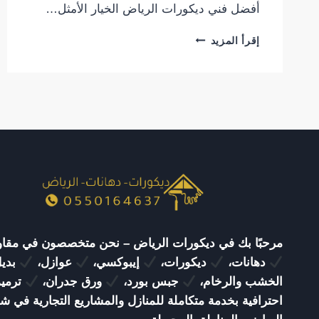
أفضل فني ديكورات الرياض الخيار الأمثل…
أفضل
إقرأ المزيد
فني
ديكورات
الرياض
|
تنفيذ
ديكورات
داخلية
وخارجية
باحترافية
وجودة
عالية
مرحبًا بك في ديكورات الرياض – نحن متخصصون في مقاو
دهانات،
ديكورات،
إيبوكسي،
عوازل،
بدي
الخشب والرخام،
جبس بورد،
ورق جدران،
ترمي
احترافية بخدمة متكاملة للمنازل والمشاريع التجارية في ش