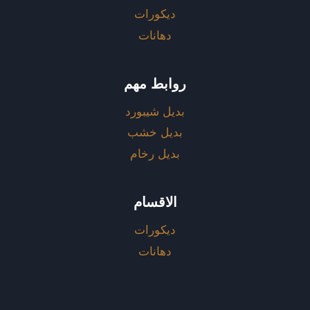
ديكورات
دهانات
روابط مهم
بديل شيبورد
بديل خشب
بديل رخام
الاقسام
ديكورات
دهانات