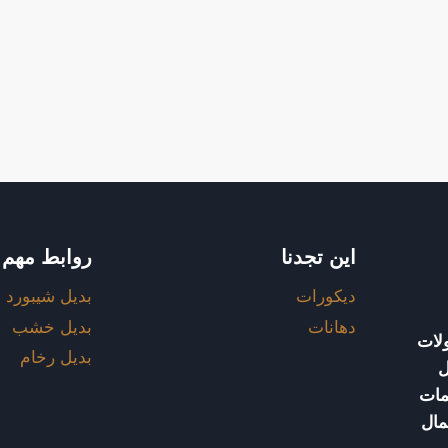
اين تجدنا
روابط مهم
ديكورات
بديل شيبورد
دهانات
بديل خشب
لات
بديل رخام
ل
مات
مال