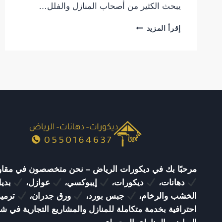
يبحث الكثير من أصحاب المنازل والفلل…
معلم
إقرأ المزيد
بديل
الخشب
الرياض
|
أفضل
حلول
تركيب
بديل
الخشب
للمنازل
والفلل
والمنشآت
مرحبًا بك في ديكورات الرياض – نحن متخصصون في مقاو
دهانات،
ديكورات،
إيبوكسي،
عوازل،
بدي
الخشب والرخام،
جبس بورد،
ورق جدران،
ترمي
احترافية بخدمة متكاملة للمنازل والمشاريع التجارية في ش