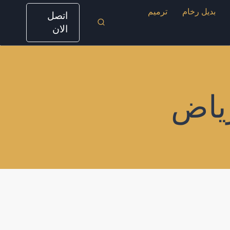
بديل رخام
ترميم
اتصل
الان
ياض