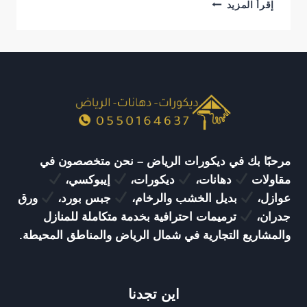
تركيب
إقرأ المزيد
بديل
الرخام
الرياض
|
تشطيبات
فاخرة
وتصاميم
عصرية
بأعلى
جودة
مرحبًا بك في ديكورات الرياض – نحن متخصصون في
مقاولات
دهانات،
ديكورات،
إيبوكسي،
عوازل،
بديل الخشب والرخام،
جبس بورد،
ورق
جدران،
ترميمات احترافية بخدمة متكاملة للمنازل
والمشاريع التجارية في شمال الرياض والمناطق المحيطة.
اين تجدنا