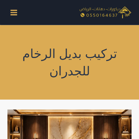
لتجاوز
لى
لمحتوى
تركيب بديل الرخام
للجدران