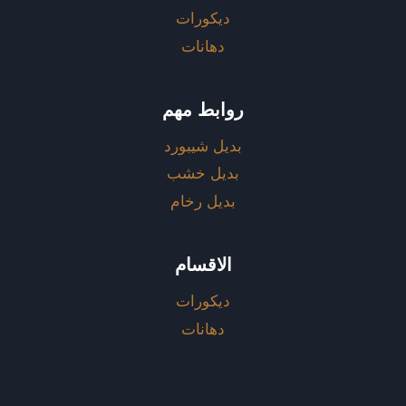
ديكورات
دهانات
روابط مهم
بديل شيبورد
بديل خشب
بديل رخام
الاقسام
ديكورات
دهانات