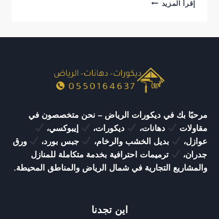
معلم
إقرأ المزيد
بديل
شيبورد
الرياض
|
أفضل
خدمات
تركيب
بديل
الشيبورد
للمنازل
والفلل
مرحبًا بك في ديكورات الرياض – نحن متخصصون في
مقاولات
دهانات،
ديكورات،
إيبوكسي،
عوازل،
بديل الخشب والرخام،
جبس بورد،
ورق
جدران،
ترميمات احترافية بخدمة متكاملة للمنازل
والمشاريع التجارية في شمال الرياض والمناطق المحيطة.
اين تجدنا