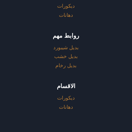
ديكورات
دهانات
روابط مهم
بديل شيبورد
بديل خشب
بديل رخام
الاقسام
ديكورات
دهانات