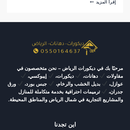
معلم
إقرأ المزيد
بديل
شيبورد
الرياض
|
أفضل
خدمات
تركيب
بديل
الشيبورد
للمنازل
والفلل
مرحبًا بك في ديكورات الرياض – نحن متخصصون في
مقاولات
دهانات،
ديكورات،
إيبوكسي،
عوازل،
بديل الخشب والرخام،
جبس بورد،
ورق
جدران،
ترميمات احترافية بخدمة متكاملة للمنازل
والمشاريع التجارية في شمال الرياض والمناطق المحيطة.
اين تجدنا