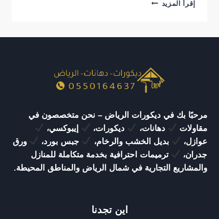
معلم
إقرأ المزيد
بديل
الخشب
الرياض
|
أفضل
حلول
تركيب
بديل
الخشب
للمنازل
والفلل
مرحبًا بك في ديكورات الرياض – نحن متخصصون في
والمنشآت
مقاولات
دهانات،
ديكورات،
إيبوكسي،
عوازل،
بديل الخشب والرخام،
جبس بورد،
ورق
جدران،
ترميمات احترافية بخدمة متكاملة للمنازل
والمشاريع التجارية في شمال الرياض والمناطق المحيطة.
اين تجدنا