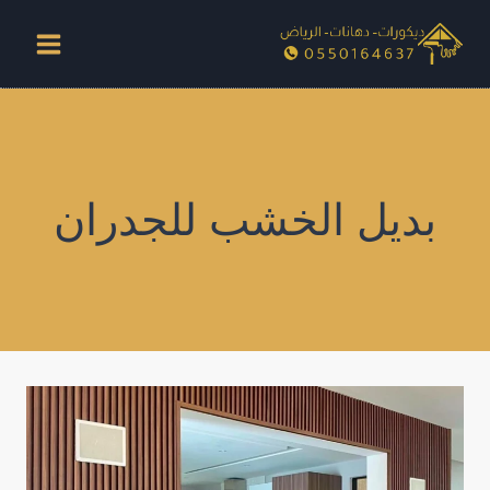
لتجاوز
لى
لمحتوى
بديل الخشب للجدران