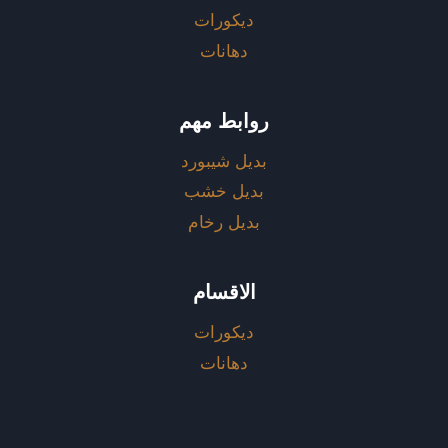
ديكورات
دهانات
روابط مهم
بديل شيبورد
بديل خشب
بديل رخام
الاقسام
ديكورات
دهانات