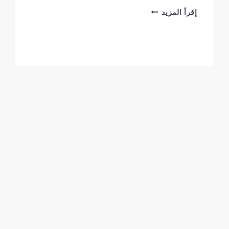
بديل
إقرأ المزيد
الشيبورد
في
الرياض:
أفضل
3
أنواع
لتصميم
داخلي
عصري