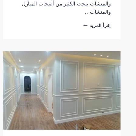
والمنشآت يبحث الكثير من أصحاب المنازل
والمنشآت…
معلم
إقرأ المزيد
بديل
شيبورد
الرياض
|
أفضل
خدمات
تركيب
بديل
الشيبورد
للمنازل
والفلل