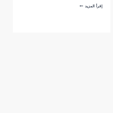
أفضل
إقرأ المزيد
بديل
الشيبورد
في
الرياض
لديكورات
عصرية
وفخمة