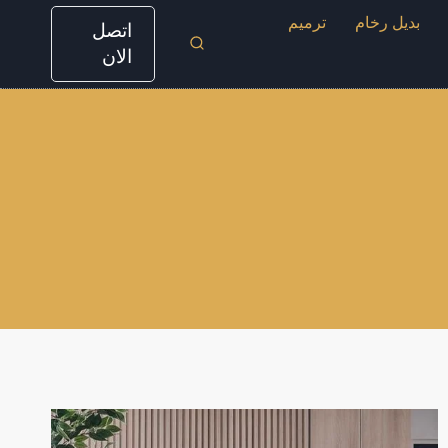
بديل رخام
ترميم
اتصل
الان