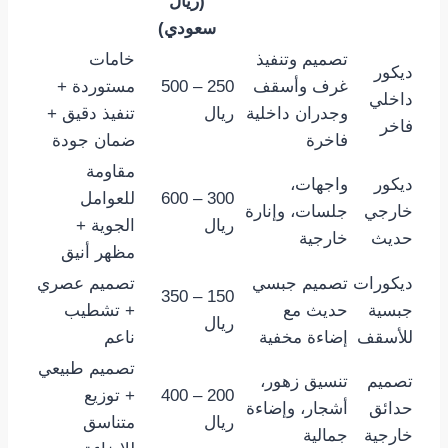
(ريال
سعودي)
تصميم وتنفيذ
خامات
ديكور
غرف وأسقف
250 – 500
مستوردة +
داخلي
وجدران داخلية
ريال
تنفيذ دقيق +
فاخر
فاخرة
ضمان جودة
مقاومة
ديكور
واجهات،
300 – 600
للعوامل
خارجي
جلسات، وإنارة
ريال
الجوية +
حديث
خارجية
مظهر أنيق
ديكورات
تصميم جبسي
تصميم عصري
150 – 350
جبسية
حديث مع
+ تشطيب
ريال
للأسقف
إضاءة مخفية
ناعم
تصميم طبيعي
تصميم
تنسيق زهور،
200 – 400
+ توزيع
حدائق
أشجار، وإضاءة
ريال
متناسق
خارجية
جمالية