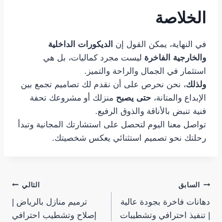
الخلاصة
في النهاية، يمكن القول إن
الديكورات الداخلية
والخارجية الفاخرة
ليست مجرد كماليات، بل هي
استثمار في الجمال والراحة والتميز.
ولذلك
، نحن نحرص على أن نقدم لك تصاميم تجمع بين
الإبداع والمتانة،
حتى يصبح
منزلك أو مشروعك تحفة
فنية تنبض بالأناقة والذوق الرفيع.
تواصل معنا اليوم لتحصل على استشارتك المجانية وتبدأ
رحلتك نحو تصميم استثنائي يعكس شخصيتك.
تصفّح
السابق
التالي
دهانات فاخرة بجودة عالية
ترميم منازل بالرياض |
المقالات
| تنفيذ احترافي وتشطيبات
إصلاح وتشطيب احترافي