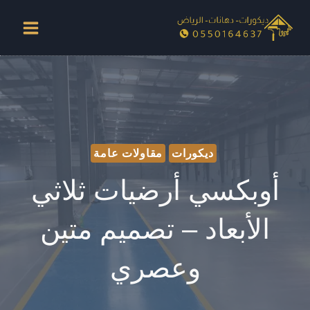
لتجاوز
لى
لمحتوى
ديكورات
مقاولات عامة
أوبكسي أرضيات ثلاثي
الأبعاد – تصميم متين
وعصري