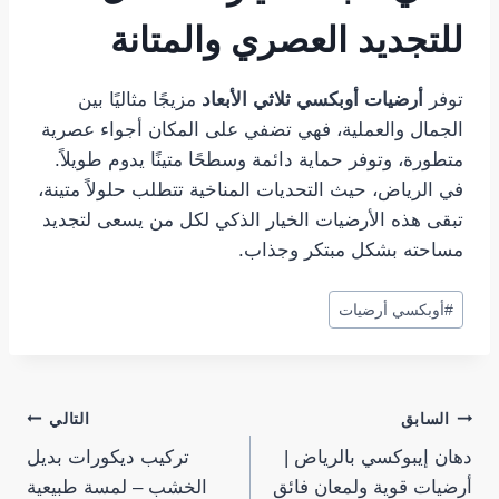
للتجديد العصري والمتانة
توفر
أرضيات أوبكسي ثلاثي الأبعاد
مزيجًا مثاليًا بين
الجمال والعملية، فهي تضفي على المكان أجواء عصرية
متطورة، وتوفر حماية دائمة وسطحًا متينًا يدوم طويلاً.
في الرياض، حيث التحديات المناخية تتطلب حلولاً متينة،
تبقى هذه الأرضيات الخيار الذكي لكل من يسعى لتجديد
مساحته بشكل مبتكر وجذاب.
وسوم
#
أوبكسي أرضيات
المقال:
تصفّح
السابق
التالي
دهان إيبوكسي بالرياض |
تركيب ديكورات بديل
المقالات
أرضيات قوية ولمعان فائق
الخشب – لمسة طبيعية