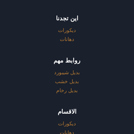
اين تجدنا
ديكورات
دهانات
روابط مهم
بديل شيبورد
بديل خشب
بديل رخام
الاقسام
ديكورات
دهانات